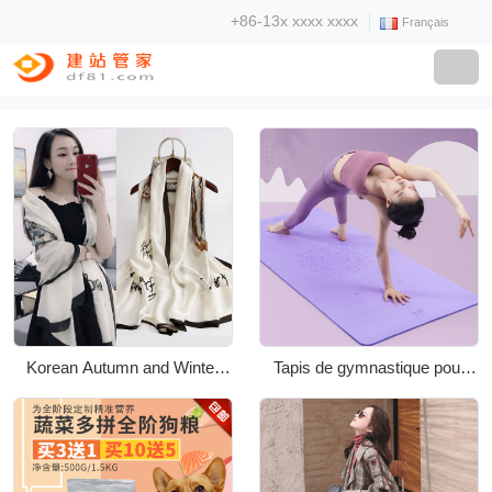
+86-13x xxxx xxxx
Français
Korean Autumn and Winter
Tapis de gymnastique pour
New Print Real Silk Mori Silk
hommes et femmes
Live explosion silk scarf
Heating châle scarf