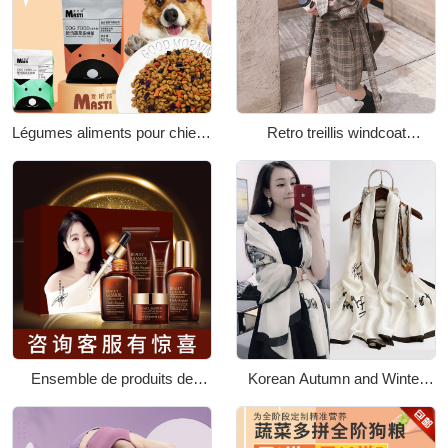
Légumes aliments pour chiens
Retro treillis windcoat
500g / 1,5kg aliments pour
Women's Long Small New
chiens polyvalents à prix plein
Korean version Loose Spring
and Autumn English Wind coat
Ensemble de produits de
Korean Autumn and Winter
soins de la peau
New Print Real Silk Mori Silk
polypeptidiques à base de
Live explosion silk scarf
beurre
Heating châle scarf