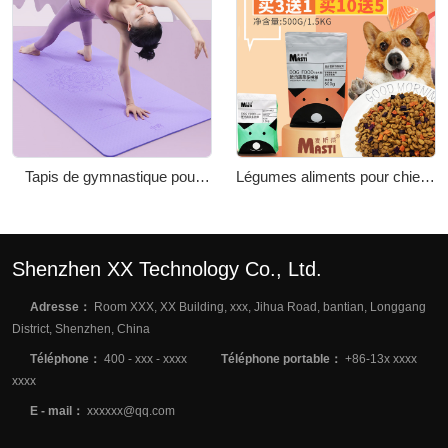
Tapis de gymnastique pour
Légumes aliments pour chiens
hommes et femmes
500g / 1,5kg aliments pour
chiens polyvalents à prix plein
Shenzhen XX Technology Co., Ltd.
Adresse：
Room XXX, XX Building, xxx, Jihua Road, bantian, Longgang
District, Shenzhen, China
Téléphone：
400 - xxx - xxxx
Téléphone portable：
+86-13x xxxx
xxxx
E - mail：
xxxxxx@qq.com